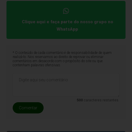
Clique aqui e faça parte do nosso grupo no
WhatsApp
* O conteúdo de cada comentário é de responsabilidade de quem
realizá-lo. Nos reservamos ao direito de reprovar ou eliminar
comentários em desacordo com o propósito do site ou que
contenham palavras ofensivas.
500
caracteres restantes.
Comentar