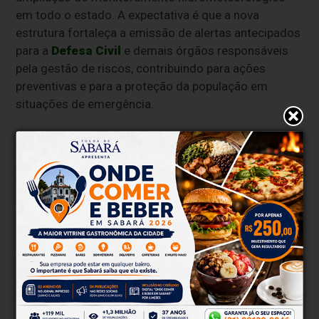
em todo o estado. A expectativa é que a nova
estrutura fortaleça a emissão de alertas antecipados
para a
Defesa Civil
e demais órgãos responsáveis
pela gestão de riscos, contribuindo para ações
preventivas e para a proteção da população em
situações de emergência.
Além da prevenção de desastres, a modernização
também contribuirá para o planejamento da gestão
dos recursos hídricos e para setores estratégicos da
economia mineira, como o agronegócio. O
desenvolvimento de cenários climáticos e
hidrológicos permitirá maior previsibilidade sobre
períodos de escassez hídrica e apoiará a formulação
de políticas públicas e investimentos em
infraestrutura.
Mais transparência e informação para a