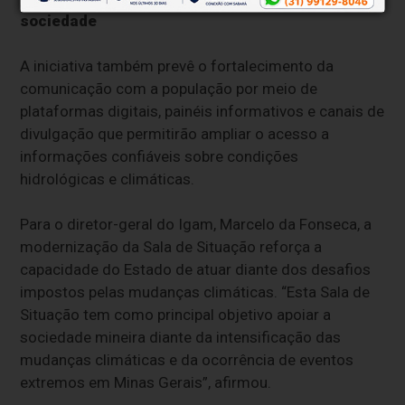
sociedade
A iniciativa também prevê o fortalecimento da
comunicação com a população por meio de
plataformas digitais, painéis informativos e canais de
divulgação que permitirão ampliar o acesso a
informações confiáveis sobre condições
hidrológicas e climáticas.
Para o diretor-geral do Igam, Marcelo da Fonseca, a
modernização da Sala de Situação reforça a
capacidade do Estado de atuar diante dos desafios
impostos pelas mudanças climáticas. “Esta Sala de
Situação tem como principal objetivo apoiar a
sociedade mineira diante da intensificação das
mudanças climáticas e da ocorrência de eventos
extremos em Minas Gerais”, afirmou.