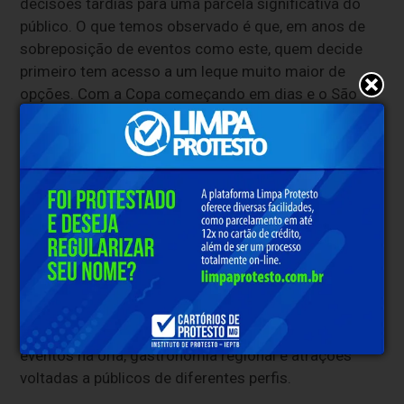
decisões tardias para uma parcela significativa do
público. O que temos observado é que, em anos de
sobreposição de eventos como este, quem decide
primeiro tem acesso a um leque muito maior de
opções. Com a Copa começando em dias e o São
João em pleno calendário, a janela para garantir as
melhores disponibilidades está se fechando. O
destino tem capacidade para receber bem esse
volume, mas a oferta de hospedagem se estreita
rapidamente nesse tipo de período", afirma o
executivo.
O executivo também destaca que a programação
local potencializa a experiência do viajante. Natal
oferece, durante o período junino, uma
agenda
cultural
que vai além dos arraiais tradicionais, com
eventos na orla, gastronomia regional e atrações
voltadas a públicos de diferentes perfis.