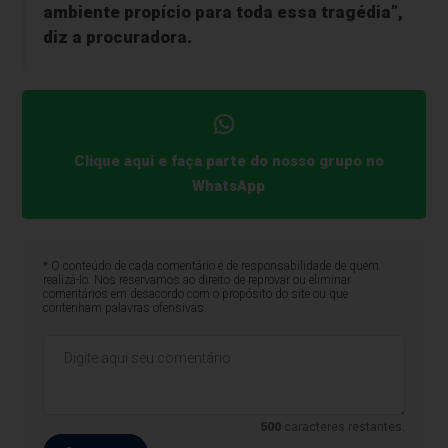
ambiente propício para toda essa tragédia”,
diz a procuradora.
Clique aqui e faça parte do nosso grupo no
WhatsApp
* O conteúdo de cada comentário é de responsabilidade de quem
realizá-lo. Nos reservamos ao direito de reprovar ou eliminar
comentários em desacordo com o propósito do site ou que
contenham palavras ofensivas.
500
caracteres restantes.