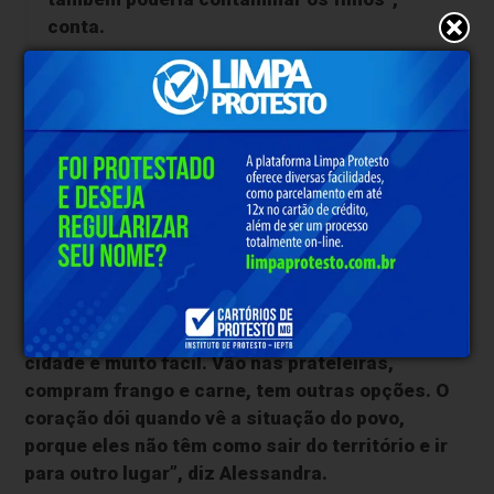
conta.
A região onde vive o povo Munduruku tem sido
afetada pelo garimpo ilegal de ouro há décadas. O
mercúrio é utilizado no garimpo para separar o ouro
da terra. A prática contamina os rios e os seres que
vivem nele. O metal entra no organismo humano
principalmente pelo consumo de peixes
contaminados.
“Nossa principal fonte de alimento é o peixe e
não há como fugir disso. Para quem mora na
cidade é muito fácil. Vão nas prateleiras,
compram frango e carne, tem outras opções. O
coração dói quando vê a situação do povo,
porque eles não têm como sair do território e ir
para outro lugar”, diz Alessandra.