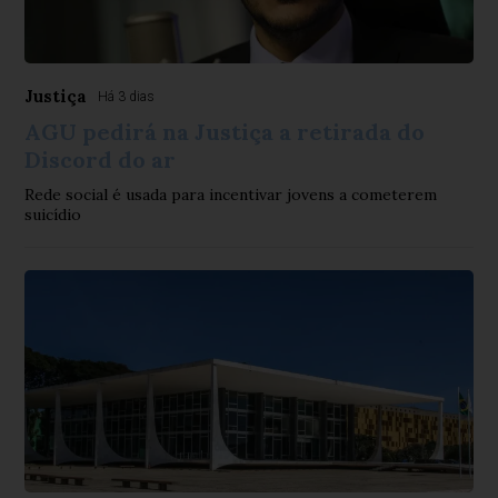
Justiça
Há 3 dias
AGU pedirá na Justiça a retirada do
Discord do ar
Rede social é usada para incentivar jovens a cometerem
suicídio