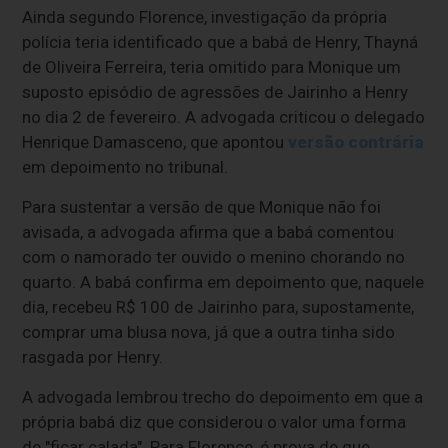
Ainda segundo Florence, investigação da própria
polícia teria identificado que a babá de Henry, Thayná
de Oliveira Ferreira, teria omitido para Monique um
suposto episódio de agressões de Jairinho a Henry
no dia 2 de fevereiro. A advogada criticou o delegado
Henrique Damasceno, que apontou
versão contrária
em depoimento no tribunal.
Para sustentar a versão de que Monique não foi
avisada, a advogada afirma que a babá comentou
com o namorado ter ouvido o menino chorando no
quarto. A babá confirma em depoimento que, naquele
dia, recebeu R$ 100 de Jairinho para, supostamente,
comprar uma blusa nova, já que a outra tinha sido
rasgada por Henry.
A advogada lembrou trecho do depoimento em que a
própria babá diz que considerou o valor uma forma
de "ficar calada". Para Florence, é prova de que