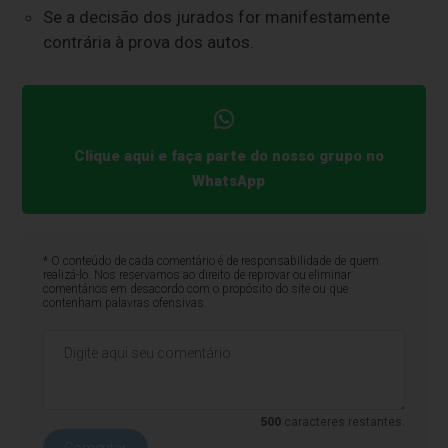
Se a decisão dos jurados for manifestamente
contrária à prova dos autos.
Clique aqui e faça parte do nosso grupo no
WhatsApp
* O conteúdo de cada comentário é de responsabilidade de quem
realizá-lo. Nos reservamos ao direito de reprovar ou eliminar
comentários em desacordo com o propósito do site ou que
contenham palavras ofensivas.
500
caracteres restantes.