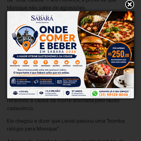
Monique não sabia de agressões.
Defesa de Jairinho
O advogado de dr. Jairinho, Fabiano Lopes, levantou a
hipótese de Henry ter sofrido alguma lesão quando
estava com o pai, antes de ser entregue para passar
a noite do dia 7 com Monique e Jairinho. Uma
suspeita da defesa do ex-parlamentar é um acidente
de carro.
"Nesse acidente a criança machuca a cabeça. A
laceração hepática foi nesse acidente", insinua, se
referindo à causa da morte atestada pelo laudo
cadavérico.
Ele chegou a dizer que Leniel passou uma "bomba
relógio para Monique".