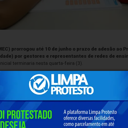
MEC) prorrogou até 10 de junho o prazo de adesão ao P
dade) por gestores e representantes de redes de ensin
nicial terminaria nesta quarta-feira (3).
 ser feito pelo gestor escolar, pelo
Sistema Integrado d
a Educação
(Simec).
os financeiros extras para as escolas públicas de educ
condições de oferta, da infraestrutura e da qualidade
l e educacional.