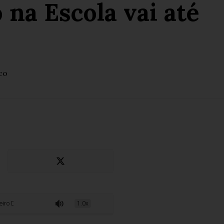
na Escola vai até
co
na Escola vai até 10 de junho
1.0x