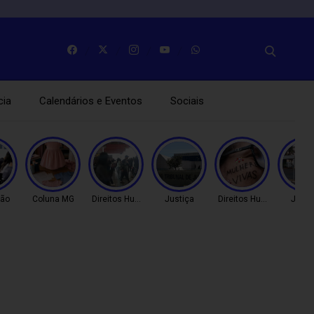
cia
Calendários e Eventos
Sociais
ão
Coluna MG
Direitos Humanos
Justiça
Direitos Humanos
Justi