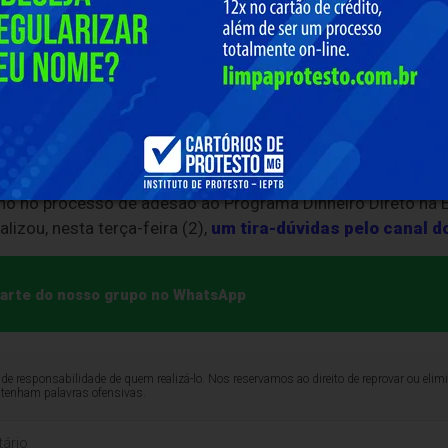
tará com investimento de cerca de R$ 378,2 milhões, que s
as públicas.
do MEC em parceria com o Fundo Nacional de Desenvolvime
 nº 8, de 7 de maio de 2026, o PDDE Equidade tem como ob
s, municipais e do Distrito Federal.
sino no processo de adesão ao Programa Dinheiro Direto na
lizou, nesta terça-feira (2),
um tira-dúvidas pelo canal 
 parte do nosso grupo no WhatsApp
de responsabilidade de quem realizá-lo. Nos reservamos ao direito de reprovar ou el
ntenham palavras ofensivas.