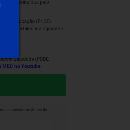
erão distribuídos para
nto da Educação (FNDE).
jetivo fortalecer a equidade
 Escola Equidade (PDDE
do MEC no Youtube
.
iminar comentários em desacordo