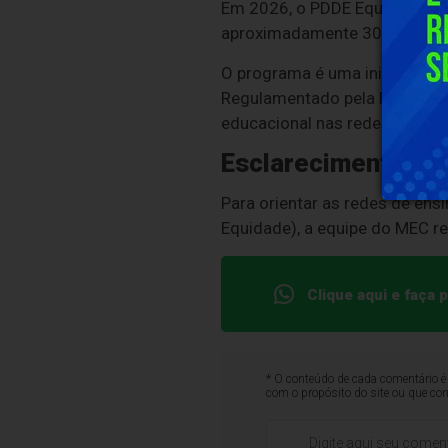
Em 2026, o PDDE Equidade con
aproximadamente 30 mil escol
O programa é uma iniciativa 
Regulamentado pela Resolução
educacional nas redes estaduai
Esclarecimentos
Para orientar as redes de en
Equidade), a equipe do MEC rea
Clique aqui e faça
* O conteúdo de cada comentário é 
com o propósito do site ou que co