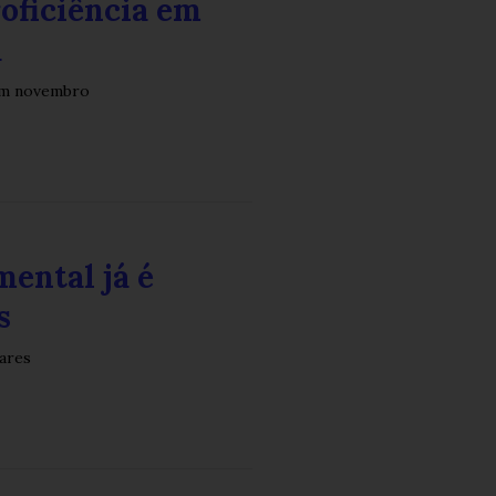
oficiência em
a
 em novembro
mental já é
s
ares