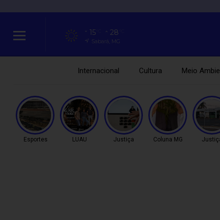
15
28
°C
°C
Sabará, MG
Internacional
Cultura
Meio Ambie
Esportes
LUAU
Justiça
Coluna MG
Justiç