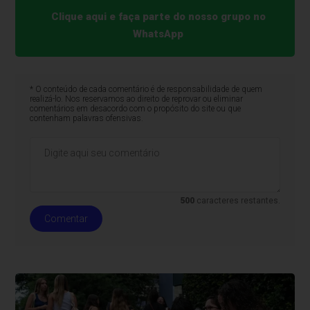
Clique aqui e faça parte do nosso grupo no
WhatsApp
* O conteúdo de cada comentário é de responsabilidade de quem
realizá-lo. Nos reservamos ao direito de reprovar ou eliminar
comentários em desacordo com o propósito do site ou que
contenham palavras ofensivas.
500
caracteres restantes.
Comentar