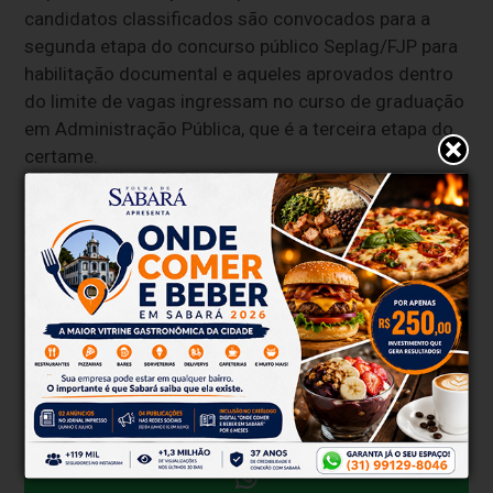
candidatos classificados são convocados para a
segunda etapa do concurso público Seplag/FJP para
habilitação documental e aqueles aprovados dentro
do limite de vagas ingressam no curso de graduação
em Administração Pública, que é a terceira etapa do
certame.
Ao concluir a graduação, que tem duração de quatro
anos, os novos administradores públicos são
nomeados para o cargo de EPPGG para atuação em
um dos órgãos do poder Executivo mineiro.
Todas as atualizações e publicações oficiais sobre
as próximas etapas do processo seletivo devem ser
acompanhadas pelos canais oficiais da Fundação
João Pinheiro.