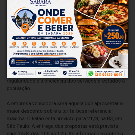
Consórcio Vital.
A modelagem consorciada permite ganho de escala
entre os municípios, o que contribui para ampliar a
eficiência da operação e viabilizar soluções regionais
para um serviço essencial à população. O projeto
está alinhado à Política Nacional de Resíduos Sólidos
e ao Marco Legal do Saneamento Básico. A
concessão contará ainda com indicadores de
desempenho para acompanhar a qualidade, a
regularidade e a eficiência dos serviços prestados à
população.
A empresa vencedora será aquela que apresentar o
maior desconto sobre a tarifa-base referencial
máxima. O leilão está previsto para 21/8, na B3, em
São Paulo. A entrega das propostas está prevista
para 14/8, das 10h às 12h. As informações sobre o