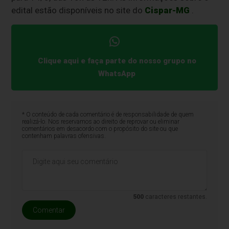
edital estão disponíveis no site do
Cispar-MG
.
Clique aqui e faça parte do nosso grupo no
WhatsApp
* O conteúdo de cada comentário é de responsabilidade de quem
realizá-lo. Nos reservamos ao direito de reprovar ou eliminar
comentários em desacordo com o propósito do site ou que
contenham palavras ofensivas.
500
caracteres restantes.
Comentar