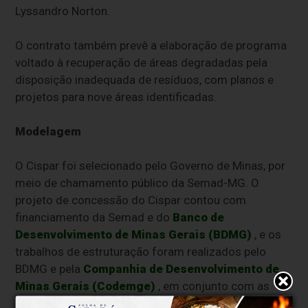
Lyssandro Norton.
O contrato também prevê a elaboração de programa
voltado à recuperação de áreas degradadas pela
disposição inadequada de resíduos, com planos e
projetos para nove áreas identificadas.
Modelagem
O Cispar foi selecionado pelo Governo de Minas, por
meio de chamamento público da Semad-MG. O
projeto de concessão do Cispar contou com
financiamento da Semad e do
Banco de
Desenvolvimento de Minas Gerais (BDMG)
, e os
trabalhos de estruturação foram realizados pelo
BDMG e pela
Companhia de Desenvolvimento de
Minas Gerais (Codemge)
, em conjunto com as
equipes do BID, Semad, Cispar e da consultoria do