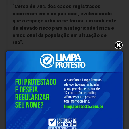
“Cerca de 70% dos casos registrados
ocorreram em vias públicas, evidenciando
que o espaço urbano se tornou um ambiente
de elevado risco para a integridade física e
emocional da população em situação de
rua”.
Embora as ruas sejam o espaço mais comum, o
estudo demonstrou que a população em situação de
rua também pode enfrentar violências em espaços
que deveriam garantir sua proteção, como
instituições de acolhimento e abrigos. “Esses casos
evidenciam falhas graves nos mecanismos de
prevenção, monitoramento e responsabilização
institucional”, reforçou Dias.
Perfil do agressor