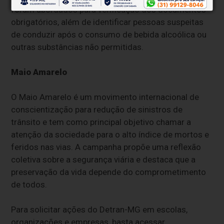
foram abordados para verificação dos documentos
obrigatórios, além de identificar pessoas suspeitas
de conduzir após o consumo de bebida alcoólica ou
outras substâncias não permitidas.
Maio Amarelo
O Maio Amarelo é um movimento internacional de
conscientização para redução de sinistros de
trânsito e tem como principal objetivo chamar a
atenção da sociedade para o alto índice de mortos e
feridos nas vias. A campanha propõe uma reflexão
coletiva sobre a segurança viária e destaca que a
preservação da vida depende do comprometimento
de todos.
Para solicitar ações do Detran-MG em escolas,
organizações e empresas, basta acessar