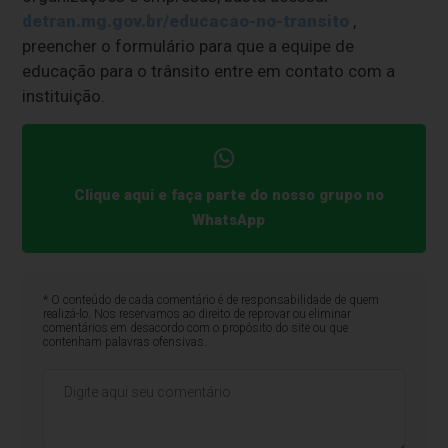
detran.mg.gov.br/educacao-no-transito
,
preencher o formulário para que a equipe de
educação para o trânsito entre em contato com a
instituição.
Clique aqui e faça parte do nosso grupo no
WhatsApp
* O conteúdo de cada comentário é de responsabilidade de quem
realizá-lo. Nos reservamos ao direito de reprovar ou eliminar
comentários em desacordo com o propósito do site ou que
contenham palavras ofensivas.