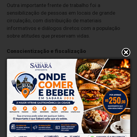
Outra importante frente de trabalho foi a
sensibilização de pessoas em locais de grande
circulação, com distribuição de materiais
informativos e diálogos diretos com a população
sobre atitudes que preservam vidas.
Conscientização e fiscalização
Para encerrar o mês de mobilização em prol da
segurança viária, o Detran-MG realizou atividades em
bares para conscientização sobre os riscos da
combinação álcool e direção, além de atividades em
escolas e espaços públicos.
Órgãos de trânsito e de segurança também se
mobilizaram em uma blitz integrada da Lei Seca em
pontos estratégicos da capital mineira e em rodovias
estaduais e federais. Durante a operação, motoristas