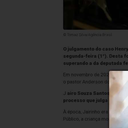
© Tomaz Silva/Agência Brasil
O julgamento do caso Henry, 
segunda-feira (1º). Desta f
superando a da deputada fe
Em novembro de 2022, a ex-pa
o pastor Anderson do Carmo.
J
airo Souza Santos Júnior,
processo que julga a morte 
À época, Jairinho era vereado
Público, a criança morreu após