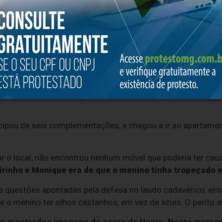
rasil
no WhatsApp
egunda-feira, prestava depoimento o perito Leonardo Huber
ou o laudo cadavérico do menino, no Instituto Médico Legal (
oi causada por “hemorragia interna resultada de lesão
rticipou de seis complementações, e chegou a ir ao apartame
iar o local, não encontrou nenhum móvel que poderia ter cau
irinho e Monique era de que o menino tinha tropeçado 
questões apontadas pela defesa no laudo cadavérico, entre
e o menino ter olhos castanhos, em vez de azuis. O perito 