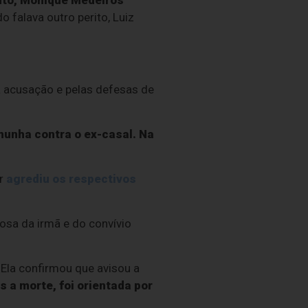
nto, Monique Medeiros
 falava outro perito, Luiz
a acusação e pelas defesas de
munha contra o ex-casal. Na
or
agrediu os respectivos
osa da irmã e do convívio
 Ela confirmou que avisou a
s a morte, foi orientada por