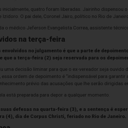
inicialmente, quatro foram liberadas. Jairinho dispensou 
 Izidoro. O pai dele, Coronel Jairo, político no Rio de Janeiro
nda o médico Jeferson Evangelista Correa, assistente técnic
idos na terça-feira
 envolvidos no julgamento é que a parte de depoimen
e que a terça-feira (2) seja reservada para os depoim
u uma decisão liminar para que o ex-vereador seja ouvido 
essa ordem de depoimento é “indispensável para garantir a
nhecimento prévio das acusações que lhe serão dirigidas em
ela está preparada para depor a qualquer momento.
uas defesas na quarta-feira (3), e a sentença é espe
ra (4), dia de Corpus Christi, feriado no Rio de Janeiro.
nça