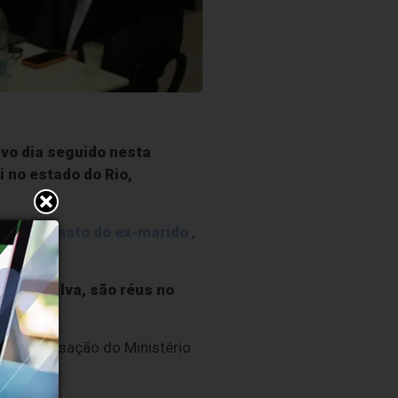
avo dia seguido nesta
i no estado do Rio,
assassinato do ex-marido
,
sta e Silva, são réus no
1.
undo a acusação do Ministério