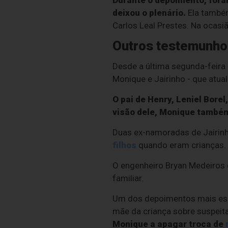
Durante o depoimento, for
deixou o plenário.
Ela também 
Carlos Leal Prestes. Na ocas
Outros testemunho
Desde a última segunda-feira
Monique e Jairinho - que atua
O pai de Henry, Leniel Bore
visão dele, Monique também
Duas ex-namoradas de Jairinho
filhos
quando eram crianças.
O engenheiro Bryan Medeiros 
familiar.
Um dos depoimentos mais esper
mãe da criança sobre suspeita
Monique a apagar troca de