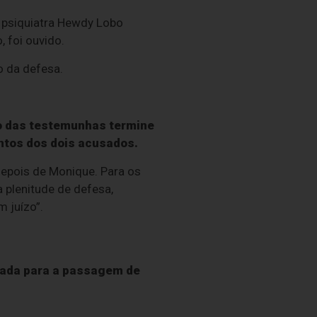
o psiquiatra Hewdy Lobo
, foi ouvido.
o da defesa.
to das testemunhas termine
entos dos dois acusados.
depois de Monique. Para os
 plenitude de defesa,
 juízo”.
rada para a passagem de