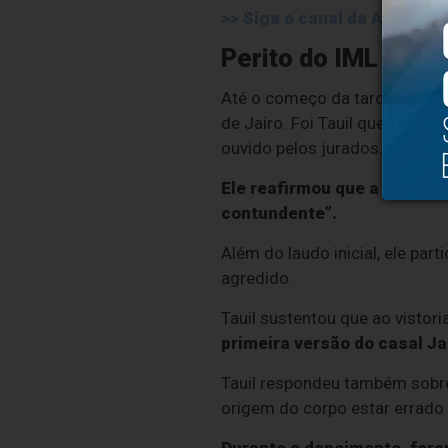
>> Siga o canal da
Agência B
Perito do IML
Até o começo da tarde desta s
de Jairo. Foi Tauil quem assin
ouvido pelos jurados.
Ele reafirmou que a morte f
contundente”.
Além do laudo inicial, ele pa
agredido.
Tauil sustentou que ao vistor
primeira versão do casal Ja
Tauil respondeu também sobre 
origem do corpo estar errado 