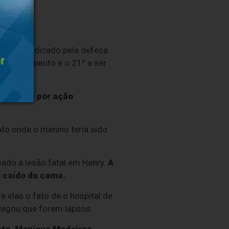
 Tauil, indicado pela defesa
IML). O perito é o 21º a ser
 hepática por ação
nto onde o menino teria sido
sado a lesão fatal em Henry.
A
e caído da cama.
 elas o fato de o hospital de
alegou que foram lapsos.