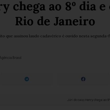
y chega ao 8º dia e
Rio de Janeiro
ito que assinou laudo cadavérico é ouvido nesta segunda-f
Agência Brasil
Júri do caso Henry chega ao 8º dia e é 