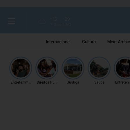
15
29
°C
°C
Sabará, MG
Internacional
Cultura
Meio Ambie
Entretenimento
Direitos Humanos
Justiça
Saúde
Entreten