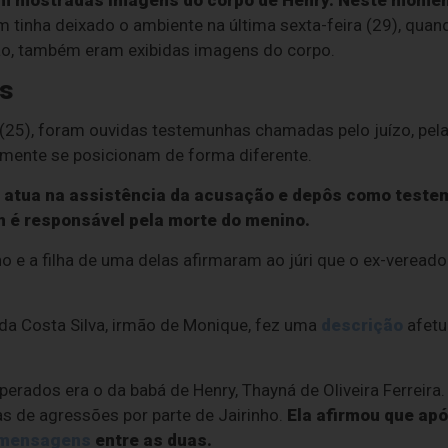
am mostradas imagens do corpo de Henry. Neste mome
tinha deixado o ambiente na última sexta-feira (29), quando
ião, também eram exibidas imagens do corpo.
s
 (25), foram ouvidas testemunhas chamadas pelo juízo, pel
lmente se posicionam de forma diferente.
l, atua na assistência da acusação e depôs como teste
 é responsável pela morte do menino.
 e a filha de uma delas afirmaram ao júri que o ex-veread
da Costa Silva, irmão de Monique, fez uma
descrição
afetu
ados era o da babá de Henry, Thayná de Oliveira Ferreira.
s de agressões por parte de Jairinho.
Ela afirmou que apó
mensagens
entre as duas.