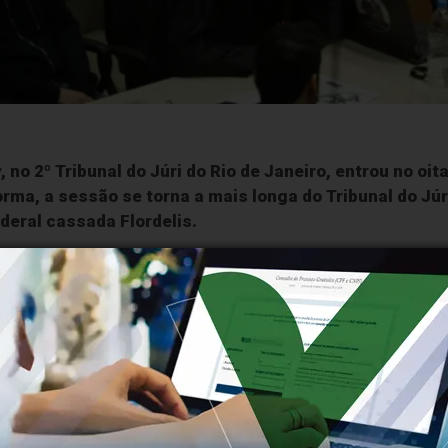
no 2º Tribunal do Júri do Rio de Janeiro, entrou no oit
orma, a sessão se torna a mais longa do Tribunal do Júr
deral cassada Flordelis.
rlamentar foi condenada a mais de 50 anos de prisão pelo
 conhecido como Dr. Jairinho, e Monique Medeiros da Co
do filho dela, Henry Borel, aos 4 anos, em março de 202
r, eleito no quinto mandato. Ele era padrasto de Henry. Seg
 agressões de Jairinho, e Monique teria se omitido.