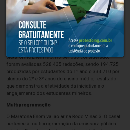
desenvolvimento das competências exigidas no
Enem.
Em 2026, os estudantes da rede estadual
alcançaram reconhecimento internacional com a
certificação do Guinness World Records pelo maior
concurso de redações manuscritas do mundo
avaliadas por inteligência artificial, por meio da
plataforma Enem MG. No período considerado,
foram avaliadas 528.435 redações, sendo 194.725
produzidas por estudantes do 1º ano e 333.710 por
alunos do 2º e 3º anos do ensino médio, resultado
que demonstra a efetividade da iniciativa e o
engajamento dos estudantes mineiros.
Multiprogramação
O Maratona Enem vai ao ar na Rede Minas 3. O canal
pertence à multiprogramação da emissora pública