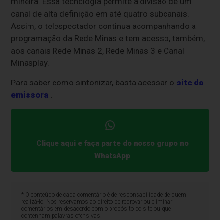
mineira. Essa tecnologia permite a divisão de um
canal de alta definição em até quatro subcanais.
Assim, o telespectador continua acompanhando a
programação da Rede Minas e tem acesso, também,
aos canais Rede Minas 2, Rede Minas 3 e Canal
Minasplay.
Para saber como sintonizar, basta acessar o
site da
emissora
.
Clique aqui e faça parte do nosso grupo no
WhatsApp
* O conteúdo de cada comentário é de responsabilidade de quem
realizá-lo. Nos reservamos ao direito de reprovar ou eliminar
comentários em desacordo com o propósito do site ou que
contenham palavras ofensivas.