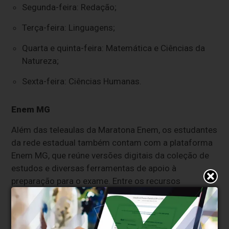
Segunda-feira: Redação;
Terça-feira: Linguagens;
Quarta e quinta-feira: Matemática e Ciências da
Natureza;
Sexta-feira: Ciências Humanas.
Enem MG
Além das teleaulas da Maratona Enem, os estudantes
da rede estadual também contam com a plataforma
Enem MG, que reúne versões digitais da coleção de
estudos e diversas ferramentas de apoio à
preparação para o exame. Entre os recursos
disponíveis está a funcionalidade de correção de
redações por inteligência artificial, que auxilia os
alunos no aprimoramento da escrita e no