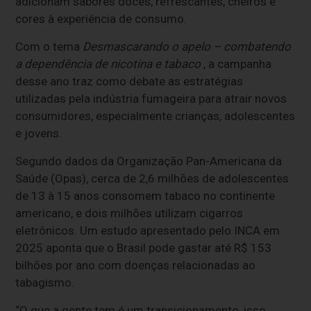
adicionam sabores doces, refrescantes, cheiros e
cores à experiência de consumo.
Com o tema
Desmascarando o apelo – combatendo
a dependência de nicotina e tabaco
, a campanha
desse ano traz como debate as estratégias
utilizadas pela indústria fumageira para atrair novos
consumidores, especialmente crianças, adolescentes
e jovens.
Segundo dados da Organização Pan-Americana da
Saúde (Opas), cerca de 2,6 milhões de adolescentes
de 13 à 15 anos consomem tabaco no continente
americano, e dois milhões utilizam cigarros
eletrônicos. Um estudo apresentado pelo INCA em
2025 aponta que o Brasil pode gastar até R$ 153
bilhões por ano com doenças relacionadas ao
tabagismo.
“O que a gente tem é um transicionamento, isso