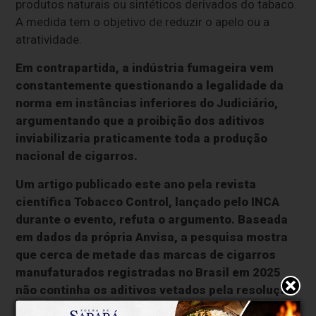
produtos naturais ou sintéticos derivados do tabaco.
A medida tem o objetivo de reduzir o apelo ou a
atratividade.
Em contrapartida, a indústria fumageira vem
constantemente questionando a legalidade da
norma em instâncias inferiores do Judiciário,
argumentando que a proibição dos aditivos
inviabilizaria praticamente toda a produção
nacional de cigarros.
Um artigo publicado este ano pela revista
científica Tobacco Control, lançado pelo INCA
durante o evento, refuta o argumento. Baseada
em dados da própria Anvisa, a pesquisa mostra
que cerca de metade das marcas de cigarros
manufaturados registradas no Brasil em 2025
não continha os aditivos vetados pela resolução
.