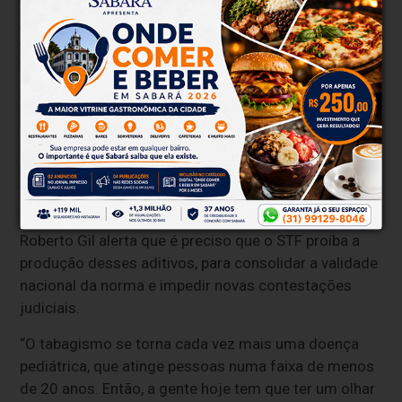
“O que a gente tá mostrando é que há viabilidade
logística, e há viabilidade de produção, o que não há é
interesse mercadológico das indústrias de tabaco de
colocar um produto que não tem esses aromas e
sabores que favorecem a iniciação [ao fumo]”,
defende o pesquisador André Zsklo, um dos autores
do estudo em conjunto com o especialista em
regulação e vigilância sanitária da Anvisa, Andre Luiz
Oliveira da Silva.
Roberto Gil alerta que é preciso que o STF proíba a
produção desses aditivos, para consolidar a validade
nacional da norma e impedir novas contestações
judiciais.
“O tabagismo se torna cada vez mais uma doença
pediátrica, que atinge pessoas numa faixa de menos
de 20 anos. Então, a gente hoje tem que ter um olhar