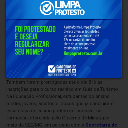
à formação profissional.
O programa é ofertado em escolas estaduais com
proposta flexível e integrada à formação técnica. Os
estudantes podem concluir o ensino médio ao
mesmo tempo em que realizam um curso
profissionalizante, obtendo dupla certificação e
ampliando as oportunidades de inserção no mercado
de trabalho.
Guia de Turismo
Também foram prorrogadas até o dia 8/6 as
inscrições para o curso técnico em Guia de Turismo.
Na Educação Profissional, estudantes do ensino
médio, jovens, adultos e idosos que já concluíram
essa etapa de ensino podem se inscrever na
formação, oferecida pelo Governo de Minas, por
meio da SEE/MG, em parceria com a
Secretaria de