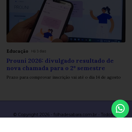
Educação
Há 3 dias
Prouni 2026: divulgado resultado de
nova chamada para o 2º semestre
Prazo para comprovar inscrição vai até o dia 14 de agosto
© Copyright 2026 - folhadesabara.com.br - Todos os
direitos reservados