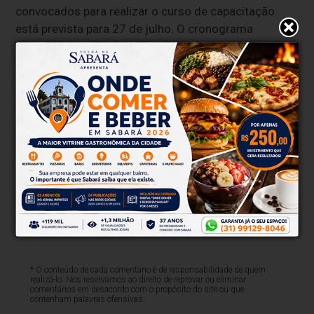
convocados para realizar o curso de capacitação
está prevista para 27 de julho. O cronograma
completo está disponível no
edital
.
Os certificadores com inscrição confirmada poderão
realizar o curso de capacitação, promovido pelo Inep
na modalidade a distância, por meio de plataforma
virtual, conforme o número de vagas disponíveis.
Clique aqui e faça parte do nosso grupo no
WhatsApp
* O conteúdo de cada comentário é de responsabilidade de quem
realizá-lo. Nos reservamos ao direito de reprovar ou eliminar
comentários em desacordo com o propósito do site ou que
contenham palavras ofensivas.