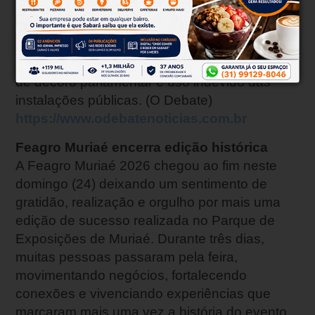
Câmara Municipal apontando suposta conduta
incompatível com o exercício da função. De
acordo com a denúncia, os fatos envolveriam
um adolescente e poderiam configurar quebra
de decoro parlamentar e uso indevido das
instalações públicas. (O Debate)
https://www.odebatenoticias.com.br
Feagro Muriaé encerra edição histórica
A Feagro Muriaé 2026 chegou ao fim neste
domingo (24) deixando um sentimento de
gratidão, realização e orgulho por mais uma
edição de sucesso realizada no Parque de
Exposições de Muriaé. Durante três dias,
muitas pessoas passaram pela feira,
movimentando negócios, fortalecendo
conexões e vivenciando experiências que
marcaram mais uma vez a história do evento