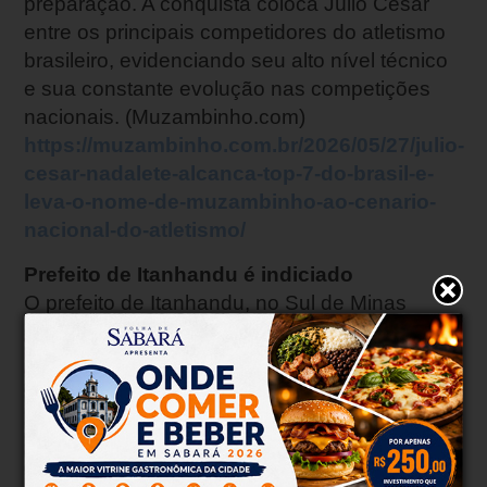
preparação. A conquista coloca Júlio César
entre os principais competidores do atletismo
brasileiro, evidenciando seu alto nível técnico
e sua constante evolução nas competições
nacionais. (Muzambinho.com)
https://muzambinho.com.br/2026/05/27/julio-
cesar-nadalete-alcanca-top-7-do-brasil-e-
leva-o-nome-de-muzambinho-ao-cenario-
nacional-do-atletismo/
Prefeito de Itanhandu é indiciado
O prefeito de Itanhandu, no Sul de Minas
Gerais, Paulo Henrique Pinto Monteiro, foi
indiciado pela Polícia Civil por crime de
perseguição. A investigação teve início a partir
de comunicações enviadas ao Ministério
Público, A partir daí o vereador Rivaldo de
Freitas, solicitou a abertura de um processo na