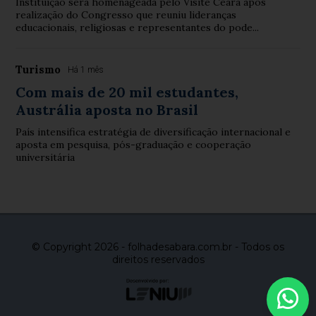
Instituição será homenageada pelo Visite Ceará após
realização do Congresso que reuniu lideranças
educacionais, religiosas e representantes do pode...
Turismo
Há 1 mês
Com mais de 20 mil estudantes,
Austrália aposta no Brasil
País intensifica estratégia de diversificação internacional e
aposta em pesquisa, pós-graduação e cooperação
universitária
© Copyright 2026 - folhadesabara.com.br - Todos os
direitos reservados