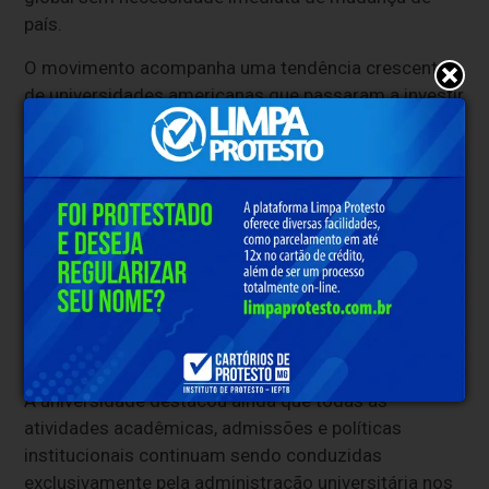
país.
O movimento acompanha uma tendência crescente
de universidades americanas que passaram a investir
em programas digitais e iniciativas de
internacionalização para alcançar estudantes em
diferentes regiões do mundo.
De acordo com
informações divulgadas pela
universidade
, o programa internacional permitirá
que organizações parceiras tenham acesso a
materiais institucionais, reconhecimento acadêmico
colaborativo e futuras iniciativas educacionais e
comunitárias promovidas pela instituição.
A universidade destacou ainda que todas as
atividades acadêmicas, admissões e políticas
institucionais continuam sendo conduzidas
exclusivamente pela administração universitária nos