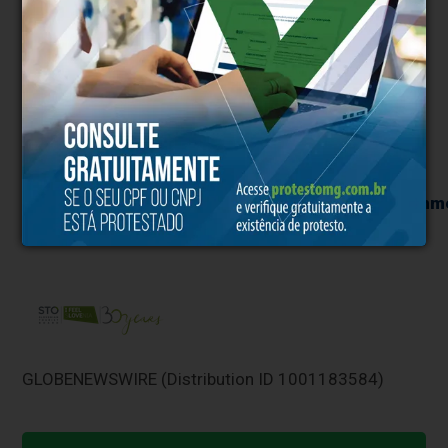
Eslovênia como destino nos mercados
internacionais. Para mais informações, visite
https://www.slovenia.info/en/press-
centre/press-releases/38071-slovenia-to-
become-the-european-stage-for-road-cycling-
in-october
Vídeo deste comunicado disponível em
http://www.globenewswire.com/NewsRoom/Attachm
036d-497b-b5a1-1382ab8b86b7
.
GLOBENEWSWIRE (Distribution ID 1001183584)