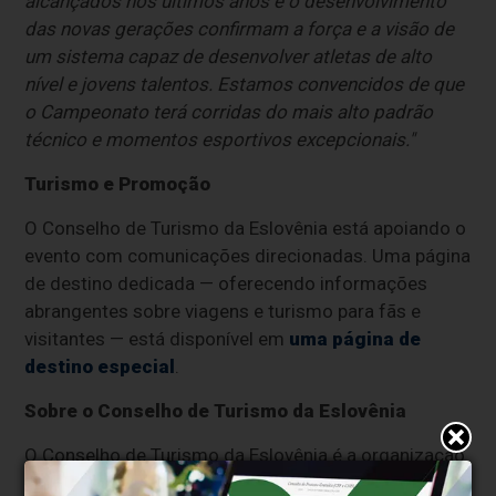
alcançados nos últimos anos e o desenvolvimento
das novas gerações confirmam a força e a visão de
um sistema capaz de desenvolver atletas de alto
nível e jovens talentos. Estamos convencidos de que
o Campeonato terá corridas do mais alto padrão
técnico e momentos esportivos excepcionais."
Turismo e Promoção
O Conselho de Turismo da Eslovênia está apoiando o
evento com comunicações direcionadas. Uma página
de destino dedicada — oferecendo informações
abrangentes sobre viagens e turismo para fãs e
visitantes — está disponível em
uma página de
destino especial
.
Sobre o Conselho de Turismo da Eslovênia
O Conselho de Turismo da Eslovênia é a organização
nacional de turismo responsável pela promoção da