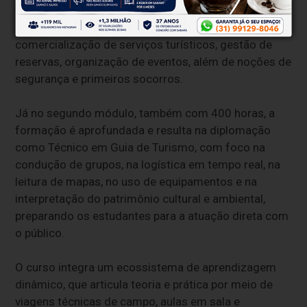
desenvolvendo competências relacionadas ao
planejamento e organização de roteiros,
comercialização de serviços turísticos, gestão de
reservas, organização de eventos, além de noções de
segurança e primeiros socorros.
Já no segundo módulo, também com 400 horas, a
formação é aprofundada e resulta na diplomação
como Técnico em Guia de Turismo, com foco na
condução de grupos, na logística em tempo real, na
leitura de mapas, no uso de equipamentos e na
interpretação do patrimônio cultural e ambiental,
preparando os estudantes para a atuação direta com
o público.
O curso integra um ecossistema de aprendizagem
dinâmico, que articula teoria e prática por meio de
viagens técnicas de campo, aulas em sala e