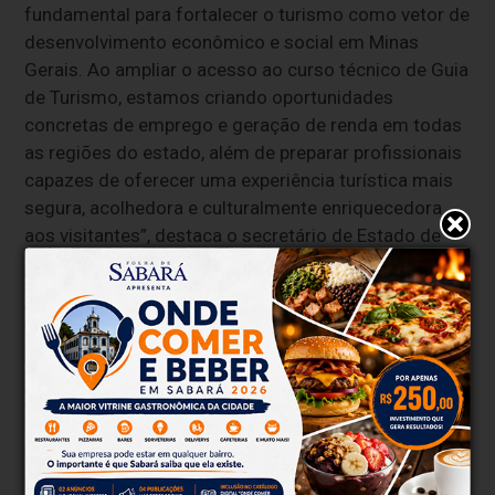
fundamental para fortalecer o turismo como vetor de
desenvolvimento econômico e social em Minas
Gerais. Ao ampliar o acesso ao curso técnico de Guia
de Turismo, estamos criando oportunidades
concretas de emprego e geração de renda em todas
as regiões do estado, além de preparar profissionais
capazes de oferecer uma experiência turística mais
segura, acolhedora e culturalmente enriquecedora
aos visitantes”, destaca o secretário de Estado de
Cultura e Turismo de Minas Gerais, Leônidas Oliveira.
Formação
Com carga horária total de 800 horas, distribuídas ao
longo de um ano, o curso técnico é estruturado em
dois módulos complementares. No primeiro, com
400 horas, os estudantes obtêm certificação
intermediária como Operador de Turismo,