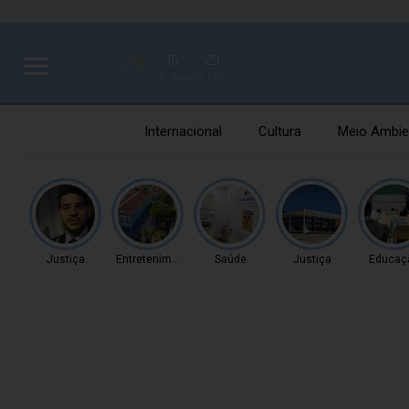
15
29
°C
°C
Sabará, MG
Internacional
Cultura
Meio Ambie
Justiça
Entretenimento
Saúde
Justiça
Educaç