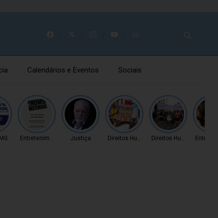
cia
Calendários e Eventos
Sociais
 MG
Entretenimento
Justiça
Direitos Humanos
Direitos Humanos
Entrete