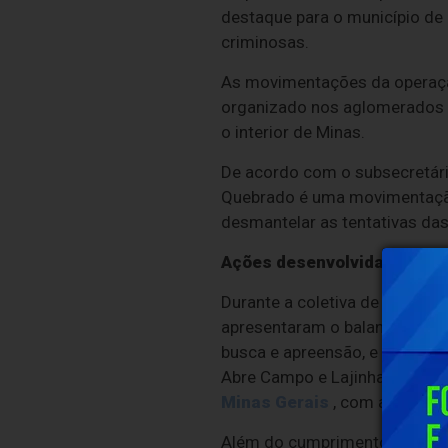
destaque para o município de
criminosas.
As movimentações da operação
organizado nos aglomerados d
o interior de Minas.
De acordo com o subsecretário
Quebrado é uma movimentação
desmantelar as tentativas das
Ações desenvolvidas na Zo
Durante a coletiva de imprens
apresentaram o balanço parci
busca e apreensão, e 31 man
Abre Campo e Lajinha. As aç
Minas Gerais
, com a colabor
Além do cumprimento dos mand