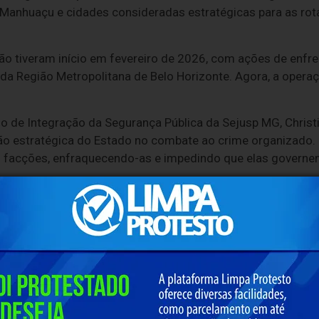
 Manhuaçu e cidades consideradas estratégicas para as ro
 tiveram início em fevereiro de 2026, com ações de enfr
a Região Metropolitana de Belo Horizonte. Agora, a opera
 de Integração da Segurança Pública da Sejusp MG, Christi
 estratégica do Estado no combate ao crime organizado.
 facções, enfraquecendo-as e impedindo que elas governem 
na da Mata
a, realizada nesta quinta-feira (14/5), os representantes d
al da operação na Zona da Mata. Ao todo, 11 prisões em fl
dados de prisão foram cumpridos nas cidades de Manhuaçu
ões foram coordenadas pela
Secretaria de Estado de Just
ação das polícias
Militar
,
Civil
,
Penal
e Federal.
ados, os policiais apreenderam drogas, dinheiro, muniçõe