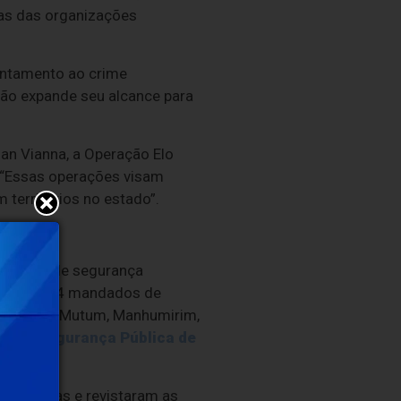
tas das organizações
entamento ao crime
ção expande seu alcance para
an Vianna, a Operação Elo
 “Essas operações visam
territórios no estado”.
as forças de segurança
agrante, 54 mandados de
, Matipó, Mutum, Manhumirim,
iça e Segurança Pública de
s e armas e revistaram as