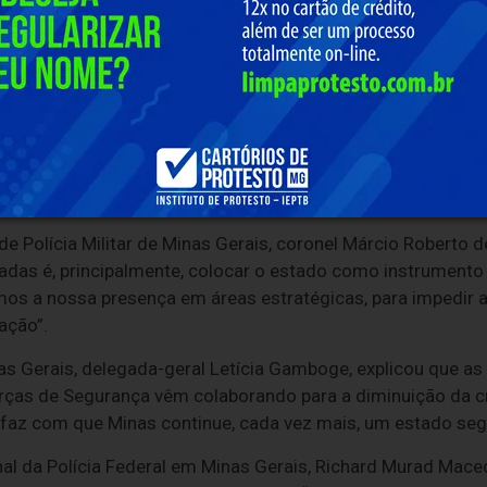
inga, Manhuaçu e Manhumirim. A ação reuniu aproximadament
volvidas, além de 101 viaturas e duas aeronaves.
do de Justiça e Segurança Pública de Minas Gerais, Rogéri
Estado no combate ao crime organizado. “O recado é que 
rais serão expulsas. Outras operações de porte ainda maio
sinta seguro. Eles precisam entender que Minas não é um b
 Polícia Militar de Minas Gerais, coronel Márcio Roberto d
adas é, principalmente, colocar o estado como instrumento
mos a nossa presença em áreas estratégicas, para impedir 
ação”.
nas Gerais, delegada-geral Letícia Gamboge, explicou que as
orças de Segurança vêm colaborando para a diminuição da c
faz com que Minas continue, cada vez mais, um estado segur
nal da Polícia Federal em Minas Gerais, Richard Murad Mac