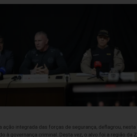
ação integrada das forças de segurança, deflagrou, nesta q
o à governança criminal. Desta vez, o alvo foi a região da