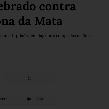
ebrado contra
ona da Mata
ão e 11 prisões em flagrante cumpridas na Zon...
contra organizações criminosas na Zona da Mata
1.0x