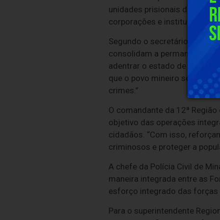
unidades prisionais de Carat
corporações e instituições en
Segundo o secretário de Esta
consolidam a permanência do 
adentrar o estado de Minas Ge
que o povo mineiro sempre se 
crimes.”
O comandante da 12ª Região de
objetivo das operações integr
cidadãos. “Com isso, reforça
criminosos e proteger a popul
A chefe da Polícia Civil de Mi
maneira integrada entre as F
esforço integrado das forças 
Para o superintendente Regio