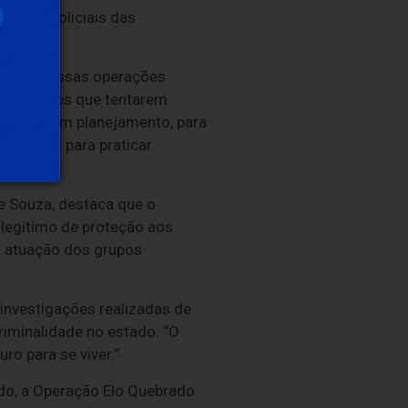
e 400 policiais das
o Greco, essas operações
as facções que tentarem
r estão em planejamento, para
om lugar para praticar
e Souza, destaca que o
 legítimo de proteção aos
a atuação dos grupos
 investigações realizadas de
riminalidade no estado. “O
o para se viver.”
edo, a Operação Elo Quebrado