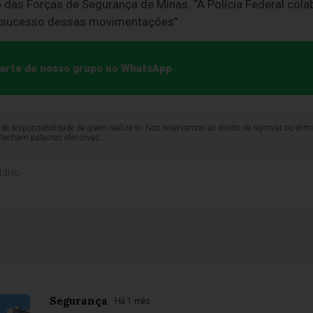
das Forças de Segurança de Minas. “A Polícia Federal cola
o sucesso dessas movimentações”.
 parte do nosso grupo no WhatsApp
de responsabilidade de quem realizá-lo. Nos reservamos ao direito de reprovar ou el
ntenham palavras ofensivas.
Segurança
Há 1 mês