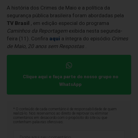
A história dos Crimes de Maio e a política da
segurança pública brasileira foram abordadas pela
TV Brasil
, em edição especial do programa
Caminhos da Reportagem
exibida nesta segunda-
feira (11). Confira
aqui
a íntegra do episódio
Crimes
de Maio, 20 anos sem Respostas
.
Clique aqui e faça parte do nosso grupo no
WhatsApp
* O conteúdo de cada comentário é de responsabilidade de quem
realizá-lo. Nos reservamos ao direito de reprovar ou eliminar
comentários em desacordo com o propósito do site ou que
contenham palavras ofensivas.