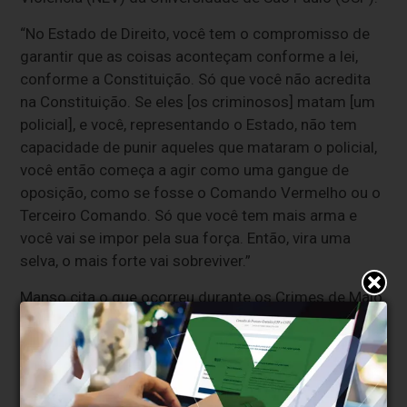
“No Estado de Direito, você tem o compromisso de
garantir que as coisas aconteçam conforme a lei,
conforme a Constituição. Só que você não acredita
na Constituição. Se eles [os criminosos] matam [um
policial], e você, representando o Estado, não tem
capacidade de punir aqueles que mataram o policial,
você então começa a agir como uma gangue de
oposição, como se fosse o Comando Vermelho ou o
Terceiro Comando. Só que você tem mais arma e
você vai se impor pela sua força. Então, vira uma
selva, o mais forte vai sobreviver.”
Manso cita o que ocorreu durante os Crimes de Maio
como exemplo.
Naquele episódio, 59 agentes do
Estado foram mortos quando os ataques do PCC
tiveram início. Depois, quando o revide entrou em
cena, 505 civis foram assassinados pelo Estado,