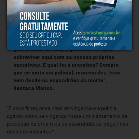
uma média de 8,5 mortes de civis para cada
policial assassinado.
“Os caras vieram e mataram uns 50
policiais. A gente não sabia de nada, a
gente ficou na mão, a gente vai ter que
sobreviver aqui com as nossas próprias
iniciativas. E qual foi a iniciativa? Sempre
que se mata um policial, morrem dez. Isso
vem desde os esquadrões da morte”,
destaca Manso.
“E esse filme, essa cena de vingança e a polícia
agindo como se vingança fosse um instrumento de
produção de ordem ou de autoridade, vai seguir nas
décadas seguintes.”