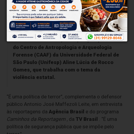
agentes e facções
.
“A maioria [das vítimas] estava com a mão
na cabeça ou de costas, muitas vezes já
abaixada e rendida”, reforça a pesquisadora
do Centro de Antropologia e Arqueologia
Forense (CAAF) da Universidade Federal de
São Paulo (Unifesp) Aline Lúcia de Rocco
Gomes, que trabalha com o tema da
violência estatal.
“É uma política de terror”, complementa o defensor
público Antonio José Maffezoli Leite, em entrevista
às reportagens da
Agência Brasil
e do programa
Caminhos da Reportagem
, da
TV Brasil
. “É uma
política de segurança pública que se impõe pelo