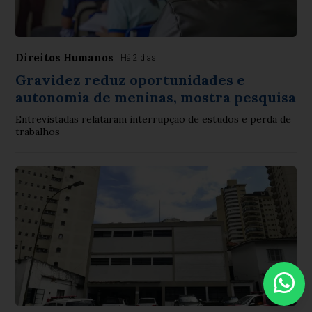
Direitos Humanos
Há 2 dias
Gravidez reduz oportunidades e
autonomia de meninas, mostra pesquisa
Entrevistadas relataram interrupção de estudos e perda de
trabalhos