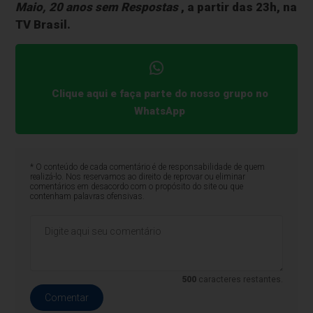
Maio, 20 anos sem Respostas
, a partir das 23h, na
TV Brasil.
Clique aqui e faça parte do nosso grupo no
WhatsApp
* O conteúdo de cada comentário é de responsabilidade de quem
realizá-lo. Nos reservamos ao direito de reprovar ou eliminar
comentários em desacordo com o propósito do site ou que
contenham palavras ofensivas.
500
caracteres restantes.
Comentar