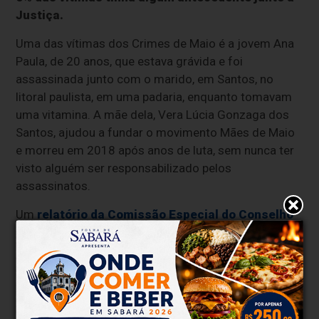
Justiça.
Uma das vítimas dos Crimes de Maio é a jovem Ana
Paula, de 20 anos, que estava grávida e foi
assassinada junto com o marido, em Santos, no
litoral paulista, em uma padaria, enquanto tomavam
uma vitamina. A mãe dela, Vera Lúcia Gonzaga dos
Santos, ajudou a fundar o movimento Mães de Maio
e morreu em 2018 após anos de luta, sem nunca ter
visto alguém ser responsabilizado pelos
assassinatos.
Um
relatório da Comissão Especial do Conselho
de Defesa dos Direitos da Pessoa Humana,
ligado à Secretaria Nacional de Direitos
Humanos
, aponta que,
em 60% dos casos, as
vítimas foram baleadas na cabeça, indicando
execução sumária, sem confrontos entre