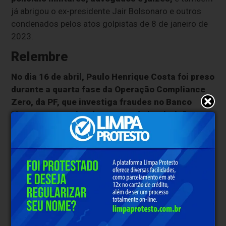
já abrigou o ex-presidente Jair Bolsonaro e outros
condenados pelos atos golpistas de 8 de janeiro de
2023.
Relembre
No dia 16 de abril, Paulo Henrique Costa foi preso
durante a quarta fase da Operação Compliance
Zero, da PF, que investiga fraudes no Banco
Master e tentativa de compra da instituição
financeira pelo BRB,
banco público ligado ao
governo do Distrito Federal.
De acordo com as investigações, Costa teria
combinado com o banqueiro Daniel Vorcaro o
recebimento de R$ 146,5 milhões em propina. O valor
seria repassado por meio de imóveis.
A defesa nega as acusações.