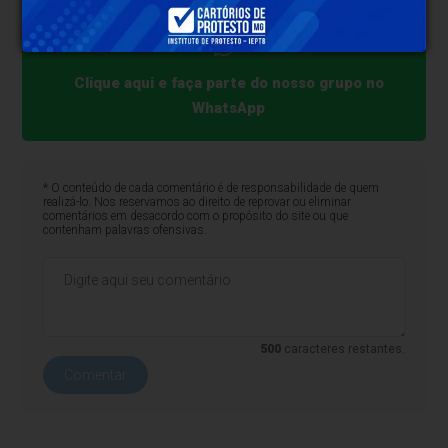
Clique aqui e faça parte do nosso grupo no
WhatsApp
* O conteúdo de cada comentário é de responsabilidade de quem
realizá-lo. Nos reservamos ao direito de reprovar ou eliminar
comentários em desacordo com o propósito do site ou que
contenham palavras ofensivas.
500
caracteres restantes.
Comentar