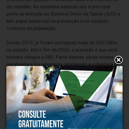
do cidadão. As unidades básicas são a principal
porta de entrada do Sistema Único de Saúde (SUS) e
têm papel essencial na prevenção e no cuidado
contínuo da população.
Desde 2019, já foram entregues mais de 200 UBSs
no estado. Até o fim de 2026, a previsão é que este
número chegue a 380. Parte dessas obras estava
paralisada e foi retomada, ampliando a cobertura da
atenção primária, especialmente em regiões com
menor oferta de serviços de saúde.
Governo Presente
A vistoria das obras da UBS em Santa Rosa da Serra
faz parte da programação de transferência da capital
do estado para Paracatu, também na região Noroeste