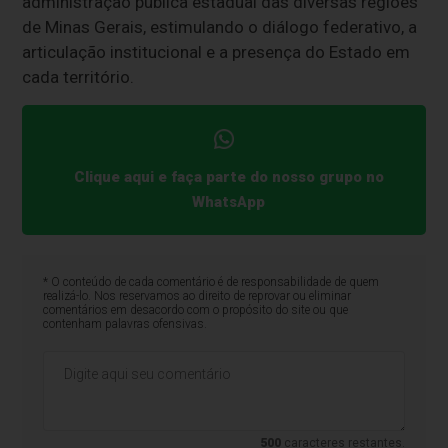
administração pública estadual das diversas regiões
de Minas Gerais, estimulando o diálogo federativo, a
articulação institucional e a presença do Estado em
cada território.
Clique aqui e faça parte do nosso grupo no
WhatsApp
* O conteúdo de cada comentário é de responsabilidade de quem
realizá-lo. Nos reservamos ao direito de reprovar ou eliminar
comentários em desacordo com o propósito do site ou que
contenham palavras ofensivas.
500
caracteres restantes.