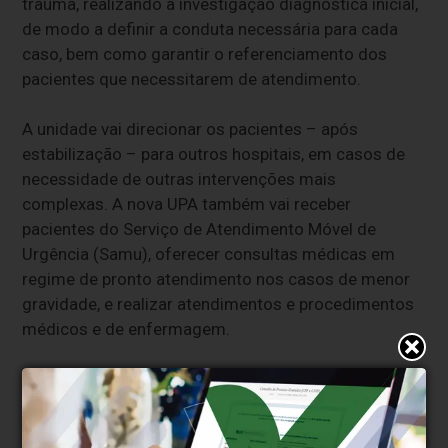
trauma, realizando a investigação diagnóstica inicial,
de modo a definir a conduta necessária para cada
caso, bem como garantir o referenciamento dos
pacientes que necessitarem de atendimento.
A unidade vai direcionar os pacientes – após
estabilização – para outros hospitais, em casos de
necessidade de outras intervenções mais
complexas. A nova UPA também vai receber
pacientes do Serviço de Atendimento Móvel de
Urgência (Samu), oferecer consultas médicas em
regime de pronto atendimento nos casos de menor
gravidade, e realizar atendimentos e procedimentos
médicos e de enfermagem.
O pronto-atendimento também vai prestar apoio
diagnóstico e terapêutico conforme a sua
complexidade, além de manter pacientes em