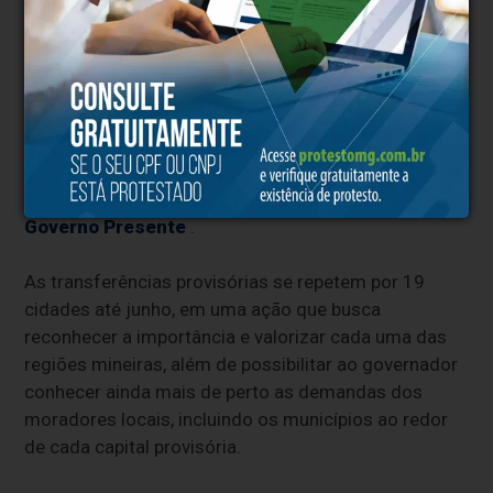
observação (por até 24 horas) para elucidação
diagnóstica ou estabilização clínica.
Governo Presente
A vistoria às obras da UPA em Paracatu está inserida
na programação de transferência da capital para o
município do Noroeste de Minas dentro da iniciativa
Governo Presente
.
As transferências provisórias se repetem por 19
cidades até junho, em uma ação que busca
reconhecer a importância e valorizar cada uma das
regiões mineiras, além de possibilitar ao governador
conhecer ainda mais de perto as demandas dos
moradores locais, incluindo os municípios ao redor
de cada capital provisória.