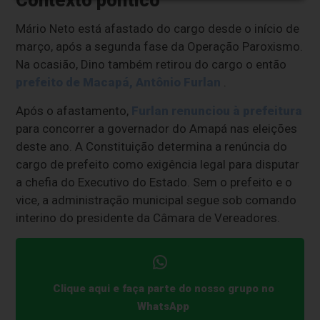
Contexto político
Mário Neto está afastado do cargo desde o início de
março, após a segunda fase da Operação Paroxismo.
Na ocasião, Dino também retirou do cargo o então
prefeito de Macapá, Antônio Furlan
.
Após o afastamento,
Furlan renunciou à prefeitura
para concorrer a governador do Amapá nas eleições
deste ano. A Constituição determina a renúncia do
cargo de prefeito como exigência legal para disputar
a chefia do Executivo do Estado. Sem o prefeito e o
vice, a administração municipal segue sob comando
interino do presidente da Câmara de Vereadores.
Clique aqui e faça parte do nosso grupo no
WhatsApp