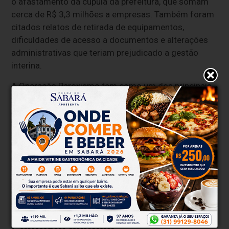
o afastamento da cúpula da prefeitura, que somam
cerca de R$ 3,3 milhões a empresas. Também foram
citados relatos de retirada de equipamentos,
dificuldades de acesso a documentos e alterações
administrativas que teriam prejudicado a gestão
interina.
A Operação Paroxismo tem como um dos principais
focos a construção do Hospital Geral Municipal de
Macapá, orçada em cerca de R$ 70 milhões. A Polícia
Federal investiga se contratos ligados à obra foram
manipulados para favorecer empresas e gerar
enriquecimento ilícito de agentes públicos e
empresários.
Também há apuração sobre o possível desvio de
recursos provenientes de emendas parlamentares
destinadas ao município entre 2020 e 2024.