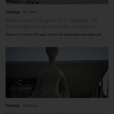
Justiça
Há 2 horas
Dino aciona PF após TCU apontar R$
55,4 milhões em emendas suspeitas
Dino é o relator da ação sobre as chamadas emendas pix
Justiça
Há 3 horas
STF muda decisão de Moraes e reduz