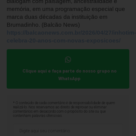
dialogam com paisagem, ancestralidade e
memória, em uma programação especial que
marca duas décadas da instituição em
Brumadinho. (Balcão News)
https://balcaonews.com.br/2026/04/27/inhotim
celebra-20-anos-com-novas-exposicoes/
Clique aqui e faça parte do nosso grupo no
WhatsApp
* O conteúdo de cada comentário é de responsabilidade de quem
realizá-lo. Nos reservamos ao direito de reprovar ou eliminar
comentários em desacordo com o propósito do site ou que
contenham palavras ofensivas.