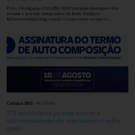
Foto: Divulgação COLUNA MGPrincipais destaques dos
jornais e portais integrantes da Rede Sindijori
MGwww.sindijorimg.com.br Cooperativa recupera ...
Coluna MG
Há 20 horas
273 municípios podem aderir à
universalização do saneamento; saiba
quais