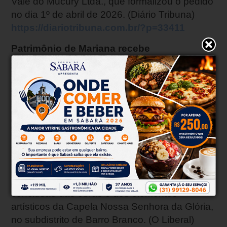
Vale do Mucury Ltda., que formalizou o pedido
no dia 1º de abril de 2026. (Diário Tribuna)
https://diariotribuna.com.br/?p=33411
Patrimônio de Mariana recebe
investimentos
O município de Mariana aprovou novos
investimentos voltados à preservação do
patrimônio histórico e cultural. As medidas
foram definidas durante reunião do Conselho
Municipal de Patrimônio Cultural e somam
mais de R$ 2,4 milhões em recursos. O
anúncio foi feito nesta terça-feira (28) por meio
das redes sociais. Entre as intervenções está
a destinação de R$ 161.291,11 para a
conclusão das obras e dos elementos
artísticos da Capela Nossa Senhora da Glória,
no subdistrito de Barro Branco. (O Liberal)