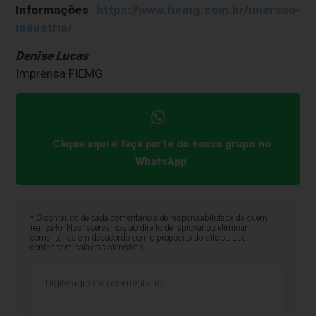
Informações
:
https://www.fiemg.com.br/imersao-
industria/
Denise Lucas
Imprensa FIEMG
Clique aqui e faça parte do nosso grupo no
WhatsApp
* O conteúdo de cada comentário é de responsabilidade de quem
realizá-lo. Nos reservamos ao direito de reprovar ou eliminar
comentários em desacordo com o propósito do site ou que
contenham palavras ofensivas.