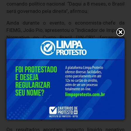
comando político nacional. “Daqui a 8 meses, o Brasil
será governado pela direita”, afirmou.
Ainda durante o evento, o economista-chefe da
FIEMG, João Pio, apresentou o “Indicador de Impacto
Normativo no Custo Brasil (IIN-CB)”, ferramenta
inédita desenvolvida para mensurar os efeitos de leis
e atos normativos sobre o ambiente produtivo
nacional. Elaborado pela Gerência de Economia, em
parceria com áreas técnicas, o estudo abrange o
período de 2023 a 2025 e avalia 45 normas com
base nos 12 eixos do Custo Brasil, combinando
critérios qualitativos e monetários. O indicador busca
antecipar riscos, identificar gargalos regulatórios e
qualificar o diálogo com os poderes Executivo e
Legislativo, contribuindo para o aprimoramento do
ambiente de negócios.
Os resultados apontam impacto líquido negativo