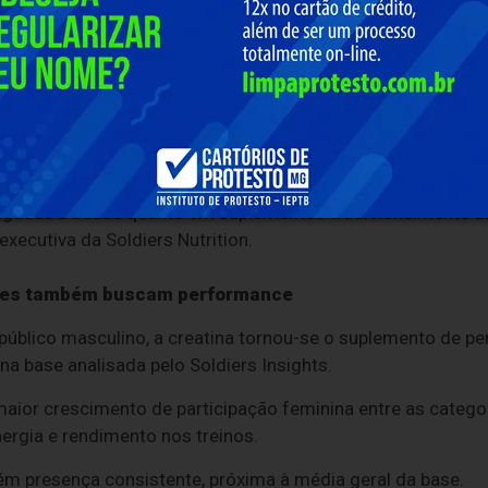
de 21 milhões de novos praticantes integrando rotina de e
desses novos praticantes.
ez novos adeptos de atividade física no país nos últimos an
“novatos” sinaliza uma mudança importante no perfil de que
lementação feminina vem ganhando cada vez mais espaço n
ligadas à saúde quanto em suplementos tradicionalmente a
-executiva da Soldiers Nutrition.
eres também buscam performance
público masculino, a creatina tornou-se o suplemento de 
na base analisada pelo Soldiers Insights.
maior crescimento de participação feminina entre as categor
rgia e rendimento nos treinos.
 presença consistente, próxima à média geral da base.