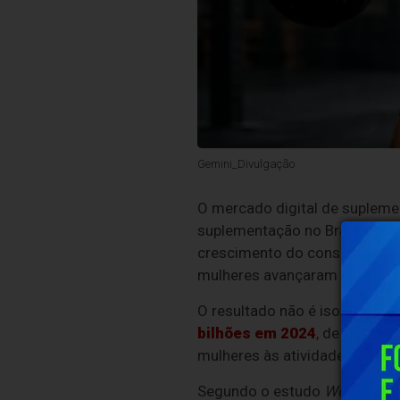
Gemini_Divulgação
O mercado digital de suplem
suplementação no Brasil e br
crescimento do consumo femin
mulheres avançaram 24,8%, rit
O resultado não é isolado. O
bilhões em 2024
, de acordo
mulheres às atividades físicas
Segundo o estudo
Women and