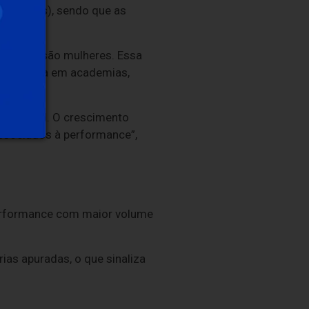
xercícios), sendo que as
os, seis são mulheres. Essa
m ingressa em academias,
o Brasil. O crescimento
ssociados à performance”,
performance com maior volume
ias apuradas, o que sinaliza