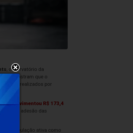
hts
, observatório da
ldiers, mostram que o
 pedidos realizados por
18,6%.
Brasil
movimentou R$ 173,4
 em que a adesão das
020 a população ativa como