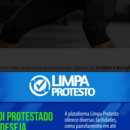
entos tem uma nova protagonista. Dados do
Soldiers Insig
aço de análises de dados do mercado nacional do Grupo So
ino superou o ritmo geral do setor: entre 2024 e 2025, os
mo superior ao crescimento total da operação, que foi de 
 segmento de suplementos para saúde e beleza feminina no 
 com dados da Euromonitor International, ao mesmo tempo
 disparou no Brasil.
 Sports, do
IBOPE Repucom
, divulgado em 2025, desde 2