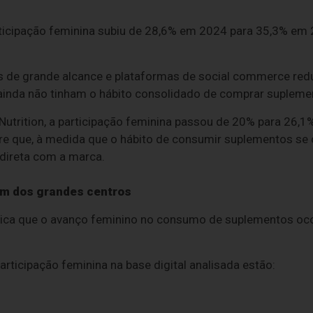
rticipação feminina subiu de 28,6% em 2024 para 35,3% em 
es de grande alcance e plataformas de social commerce red
inda não tinham o hábito consolidado de comprar supleme
 Nutrition, a participação feminina passou de 20% para 26,1
re que, à medida que o hábito de consumir suplementos se c
 direta com a marca.
ém dos grandes centros
dica que o avanço feminino no consumo de suplementos ocor
rticipação feminina na base digital analisada estão: