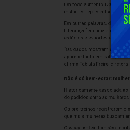
um todo aumentou 30% (cerca 
mulheres representaram 60% 
Em outras palavras, de cada d
liderança feminina entre os 
estúdios e esportes em geral.
“Os dados mostram que a sup
aparece tanto em categorias 
afirma Fabiula Freire, diretora
Não é só bem-estar: mulh
Historicamente associada ao 
de pedidos entre as mulheres 
Os pré-treinos registraram o 
que mais mulheres buscam ene
O whey protein também mantém