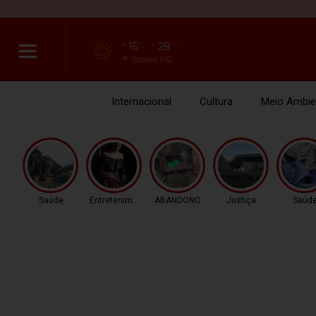
15
28
°C
°C
Sabará, MG
Internacional
Cultura
Meio Ambie
Saúde
Entretenimento
ABANDONO
Justiça
Saúd