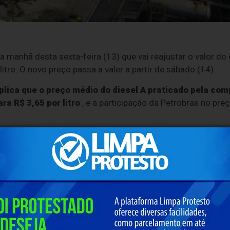
 manhã desta sexta-feira (13) que vai reajustar o valor do 
litro. O novo preço passa a valer a partir de sábado (14).
xplica que o preço médio do diesel A praticado pela co
ra R$ 3,65 por litro
, e a participação da Petrobras no preç
inarias, antes de ser misturado a biocombustíveis. Já o die
epois de as distribuidoras efetuarem a mistura obrigatória.
ajuste do diesel foi mitigado pelas
medidas para conter a
quinta-feira (12) pelo governo federal.
Mesmo assim, o 
o à guerra no Oriente Médio exerce pressão sobre o preço.