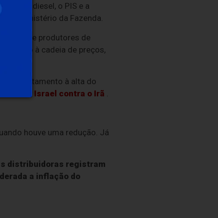
ação do diesel, o PIS e a
los do Ministério da Fazenda.
rtadores e produtores de
repassado à cadeia de preços,
um enfrentamento à alta do
nidos e Israel contra o Irã
.
 quando houve uma redução. Já
s distribuidoras registram
derada a inflação do