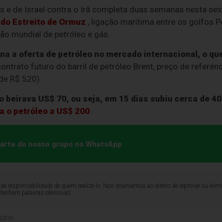
s e de Israel contra o Irã completa duas semanas nesta se
 do Estreito de Ormuz
, ligação marítima entre os golfos P
ão mundial de petróleo e gás.
na a oferta de petróleo no mercado internacional, o qu
contrato futuro do barril de petróleo Brent, preço de referên
de R$ 520).
 beirava US$ 70, ou seja, em 15 dias subiu cerca de 40
a o petróleo a US$ 200
.
 parte do nosso grupo no WhatsApp
de responsabilidade de quem realizá-lo. Nos reservamos ao direito de reprovar ou el
ntenham palavras ofensivas.