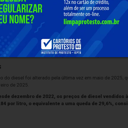
dos dois tributos federais sobre a importação e comercializ
 de R$ 0,32 no preço do litro do óleo diesel, segundo cálcu
sória publicada autoriza a subvenção econômica para impo
ode pagar R$ 0,32 por litro, desde que esse desconto seja 
r final.
resentam alívio de R$ 0,64 por litro.
As iniciativas são 
 internacional, causada pela
guerra iniciada por Estados U
s
o do diesel foi alterado pela última vez em maio de 2025,
eiro de 2025.
esde dezembro de 2022, os preços de diesel vendidos à
4 por litro, o equivalente a uma queda de 29,6%, consi