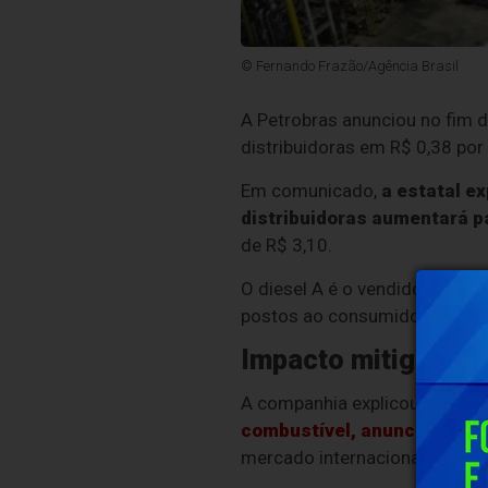
© Fernando Frazão/Agência Brasil
A Petrobras anunciou no fim da
distribuidoras em R$ 0,38 por 
Em comunicado,
a estatal e
distribuidoras aumentará pa
de R$ 3,10.
O diesel A é o vendido nas ref
postos ao consumidor final, d
Impacto mitigado
A companhia explicou que o re
combustível, anunciadas na 
mercado internacional em mei