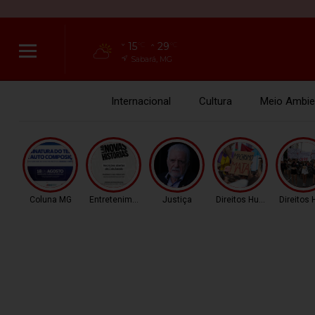
15
29
°C
°C
Sabará, MG
Internacional
Cultura
Meio Ambie
Coluna MG
Entretenimento
Justiça
Direitos Humanos
Direitos