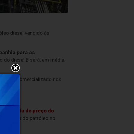
óleo diesel vendido às
mpanhia para as
o do diesel B será, em média,
sel B é o comercializado nos
 escalada do preço do
aumento do petróleo no