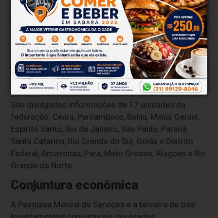
restaurantes; e serviços de reservas relacionados a
hospedagens.
O Iatur reúne 22 das 166 atividades de serviços
investigadas na pesquisa e que são ligadas à
atividade turística, como hotéis, agências de
viagens, bufê e transporte aéreo de
passageiros.
São divulgadas informações de 17 unidades da
federação: Ceará, Pernambuco, Bahia, Minas Gerais,
Espírito Santo, Rio de Janeiro, São Paulo, Paraná,
Santa Catarina, Rio Grande do Sul, Goiás e Distrito
Federal, Amazonas, Pará, Mato Grosso, Alagoas e Rio
Grande do Norte.
Conjuntura econômica
A Pesquisa Mensal de Serviços é a terceira de três
levantamentos conjunturais divulgados