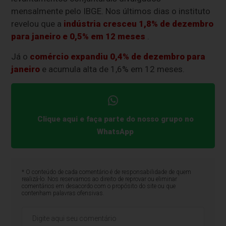
mensalmente pelo IBGE. Nos últimos dias o instituto
revelou que a
indústria cresceu 1,8% de dezembro
para janeiro e 0,5% em 12 meses
.
Já o
comércio expandiu 0,4% de dezembro para
janeiro
e acumula alta de 1,6% em 12 meses.
Clique aqui e faça parte do nosso grupo no
WhatsApp
* O conteúdo de cada comentário é de responsabilidade de quem
realizá-lo. Nos reservamos ao direito de reprovar ou eliminar
comentários em desacordo com o propósito do site ou que
contenham palavras ofensivas.