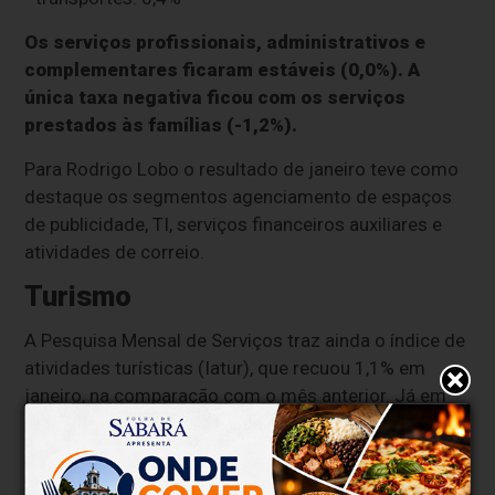
Os serviços profissionais, administrativos e
complementares ficaram estáveis (0,0%). A
única taxa negativa ficou com os serviços
prestados às famílias (-1,2%).
Para Rodrigo Lobo o resultado de janeiro teve como
destaque os segmentos agenciamento de espaços
de publicidade, TI, serviços financeiros auxiliares e
atividades de correio.
Turismo
A Pesquisa Mensal de Serviços traz ainda o índice de
atividades turísticas (Iatur), que recuou 1,1% em
janeiro, na comparação com o mês anterior. Já em
comparação com o mesmo mês de 2025, há
expansão de 3,5%, puxada pelos ramos de transporte
aéreo de passageiros; agências de viagens;