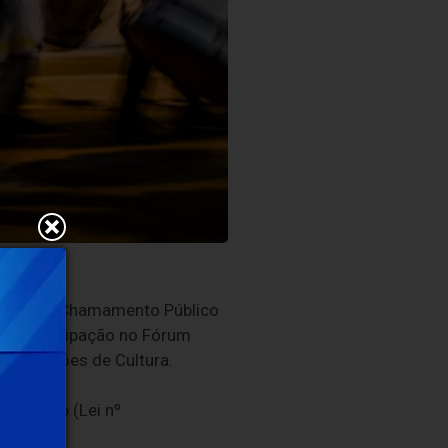
dital de Chamamento Público
s à participação no Fórum
s e Pontões de Cultura.
ra – Pnab (Lei nº