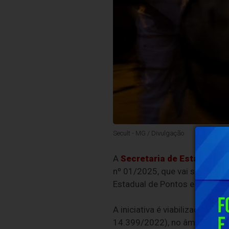
Secult - MG / Divulgação
A
Secretaria de Estado de 
nº 01/2025, que vai seleciona
Estadual de Pontos e Pontões 
A iniciativa é viabilizada com
14.399/2022), no âmbito da Po