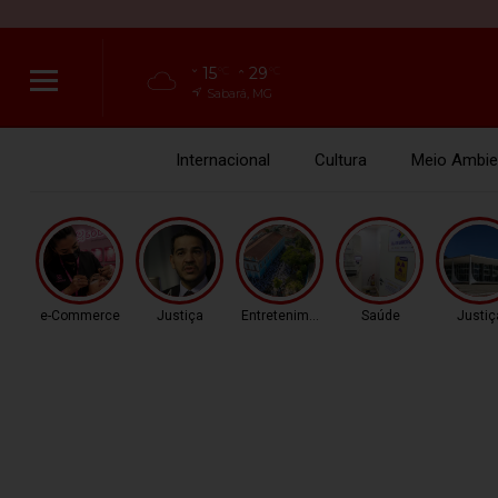
15
29
°C
°C
Sabará, MG
Internacional
Cultura
Meio Ambie
e-Commerce
Justiça
Entretenimento
Saúde
Justiç