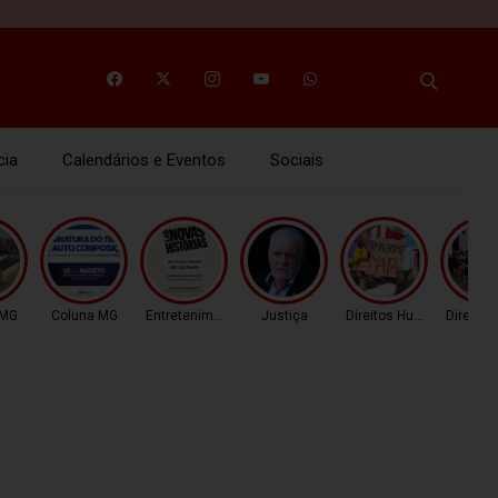
cia
Calendários e Eventos
Sociais
 MG
Coluna MG
Entretenimento
Justiça
Direitos Humanos
Direito