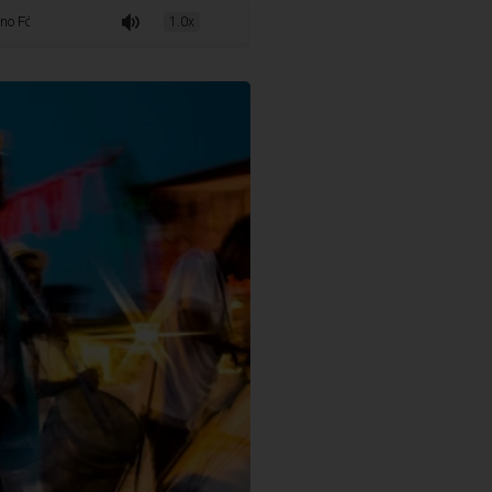
tadual e na 6ª Teia Nacional dos Pontos e Pontões de Cultura
1.0x