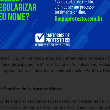
5/11 e ficam abertas até as 23h59 do dia 24/11, por mei
icas maiores de 18 anos, representantes ou membros indic
tificados pelo Ministério da Cultura – com ou sem CNPJ – 
 de R$ 132.787,88. Cada proposta contemplada receberá R$ 
 para participação na 6ª Teia Nacional. As bolsas são exclu
 representantes indicados oficialmente pelos Pontos e Pon
e Pontões de Cultura de Minas
s de Trabalho Temáticos (GTs) sobre Plano Nacional de Cul
a Nacional de Cultura Viva; Cultura Viva, Trabalho e Sustent