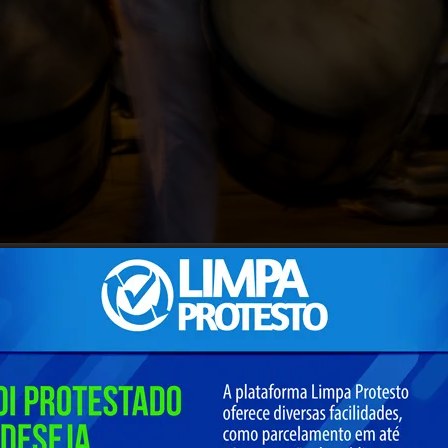
Cultura e Turismo de Minas Gerais (Secult-MG)
lança o E
r propostas para recebimento de bolsas culturais destinada
de Cultura de Minas Gerais e na 6ª Teia Nacional dos Ponto
 recursos da Política Nacional Aldir Blanc de Fomento à Cultu
lítica Nacional de Cultura Viva (Lei nº 13.018/2014).