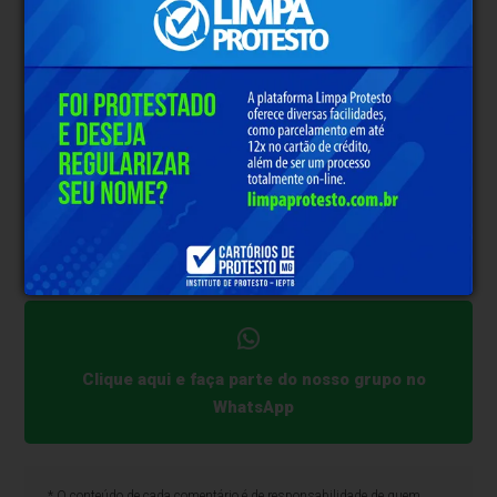
desproporcionais” expõem médicos ao
“constrangimento público”.
“Houve o reforço da necessidade de assegurar
instrumentos jurídicos que protejam os médicos no
exercício legal e ético da profissão, especialmente
em áreas altamente sensíveis como cirurgia,
tratamento da obesidade e medicina avançada, onde
muitas vezes o profissional está exposto a riscos
legais infundados ou abusivos”, argumenta, na
justificativa do projeto.
Clique aqui e faça parte do nosso grupo no
WhatsApp
* O conteúdo de cada comentário é de responsabilidade de quem