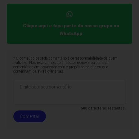
Clique aqui e faça parte do nosso grupo no
WhatsApp
* O conteúdo de cada comentário é de responsabilidade de quem
realizá-lo. Nos reservamos ao direito de reprovar ou eliminar
comentários em desacordo com o propósito do site ou que
contenham palavras ofensivas.
500
caracteres restantes.
Comentar