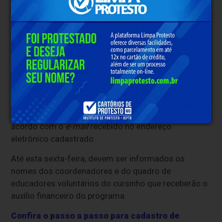
Confira aqui os cursinhos populares
selecionados em 2025 para integrar a rede
nacional
Cadastro dos bolsistas
Os cursinhos populares e comunitários selecionados
devem fazer o cadastro de informações pela
Plataforma da Fundação para o Desenvolvimento
Científico e Tecnológico em Saúde (Fiotec)
, de
acordo com o
e-mail
recebido no endereço
eletrônico cadastrado.
Até esta sexta-feira, devem ser informados os
nomes dos coordenadores e do quadro de
educadores voluntários do cursinho que receberão o
auxílio financeiro do programa.
Confira o passo a passo para cadastro de