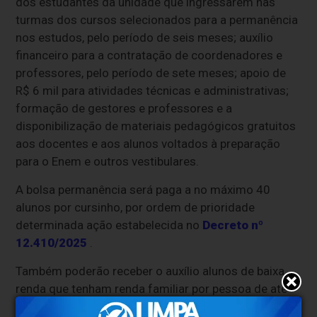
dos estudantes da unidade que ingressarem nas
turmas dos cursos selecionados para a permanência
nos estudos, pelo período de seis meses; auxílio
financeiro para a contratação de coordenadores e
professores, pelo período de sete meses; apoio de
R$ 6 mil para atividades técnicas e administrativas;
formação de gestores e professores e a
disponibilização de materiais pedagógicos gratuitos
aos docentes e aos alunos voltados à preparação
para o Enem e outros vestibulares.
A bolsa permanência será paga a no máximo 40
alunos por cursinho, por ordem de prioridade
determinada ação estabelecida no
Decreto nº
12.410/2025
.
Também poderão receber o auxílio alunos de baixa
renda que tenham renda familiar por pessoa de até
um salário mínimo, que equivale hoje a R$ 1.518.