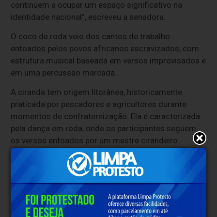
continuem a ocupar um espaço significativo na
identidade nacional”, escreveu a senadora.
O coco de roda veio dos cantos de trabalho
entoados pelos povos africanos escravizados, com
estrutura musical baseada em versos improvisados e
em uma percussão marcada.
A ciranda tem origem litorânea, historicamente
praticada por pescadores e agricultores durante
momentos de confraternização. Ela é caracterizada
pela dança em roda, onde os participantes seguem
os versos entoados por um mestre cirandeiro.
A mazurca tem origem polonesa, mas se tornou
popular também em Portugal. Ela chegou ao Brasil
pelos colonizadores portugueses e possui variações
regionais em estados do Nordeste e do Sul. A dança
é praticada em pares, ao som de uma banda.