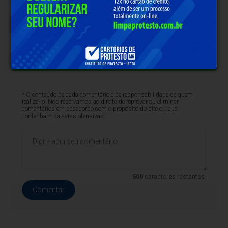
Clique aqui e faça parte do nosso grupo no
WhatsApp
* O conteúdo de cada comentário é de responsabilidade de quem
realizá-lo. Nos reservamos ao direito de reprovar ou eliminar
comentários em desacordo com o propósito do site ou que
contenham palavras ofensivas.
500
caracteres restantes.
Comentar