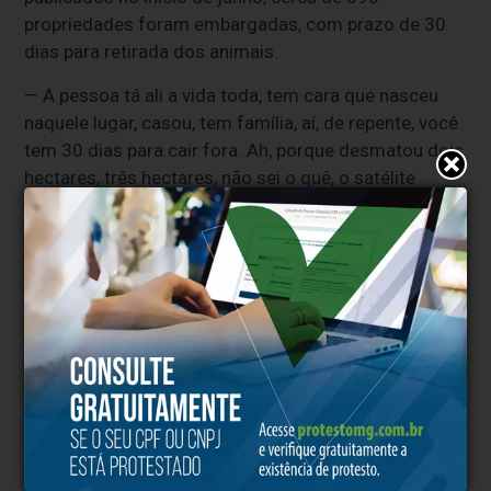
propriedades foram embargadas, com prazo de 30
dias para retirada dos animais.
— A pessoa tá ali a vida toda, tem cara que nasceu
naquele lugar, casou, tem família, aí, de repente, você
tem 30 dias para cair fora. Ah, porque desmatou dois
hectares, três hectares, não sei o quê, o satélite
pegou. Se a prefeitura tiver dado licença para ele
fazer o desmatamento, o satélite não sabe. Se o
governo do estado também tiver dado licença... Não
tem um que tenha feito um grande desmatamento, é
tudo coisinha pequena — observou o senador.
Mourão defendeu o diálogo com o governo federal e
a análise caso a caso dos embargos. Segundo ele,
decisões tomadas a distância, sem considerar as
condições locais, são inexequíveis.
— Existem algumas decisões que são tomadas a